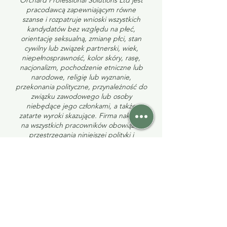
Orchard Professional Solutions Ltd jest
pracodawcą zapewniającym równe
szanse i rozpatruje wnioski wszystkich
kandydatów bez względu na płeć,
orientację seksualną, zmianę płci, stan
cywilny lub związek partnerski, wiek,
niepełnosprawność, kolor skóry, rasę,
nacjonalizm, pochodzenie etniczne lub
narodowe, religię lub wyznanie,
przekonania polityczne, przynależność do
związku zawodowego lub osoby
niebędące jego członkami, a także
zatarte wyroki skazujące. Firma nakłada
na wszystkich pracowników obowiązek
przestrzegania niniejszej polityki i
postępowania zgodnie z nią. Więcej
informacji można znaleźć w naszej
Polityce Równości i Różnorodności.
Submit